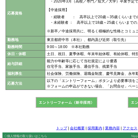
・2020年3月（高校／専門／短大／大学）卒業予定
【中途採用】
応募資格
・経験者 ： 高卒以上で20歳～35歳くらいまで
・未経験者 ： 高卒以上で18歳～25歳くらいまで
※新卒／中途採用共に、明るく積極的な性格とコミュ
勤務地
東京都府中市（本社）、都内及び近郊（取引先）
勤務時間
9:00～18:00 ※本社勤務
休日・休暇
土日、祝日、夏季休暇、年末年始休暇、有給休暇、特
能力や年齢等に応じて当社規定により優遇
給与詳細
住宅手当、家族手当、通信手当、残業手当
福利厚生
社会保険、労働保険、退職金制度、慶弔見舞金、永年
以下の「エントリーフォーム」ボタンより必要事項を
応募方法
※フォームの申込ができない場合、「お問合せ」ペー
トップ
|
会社概要
|
採用案内
|
業務内容
|
アクセス
◇個人情報の取り扱いはこちら
Nipp